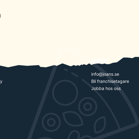
l
Kontakt
info@joans.se
cy
Bli franchise­tagare
Jobba hos oss