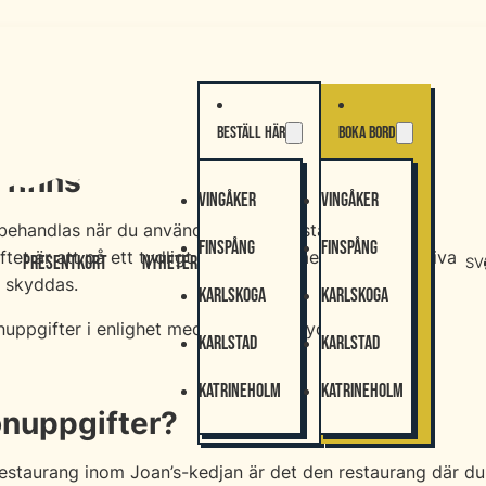
Beställ här
Boka bord
 finns
Vingåker
Vingåker
behandlas när du använder Joan’s beställnings- och
Finspång
Finspång
t är att på ett tydligt och lättförståeligt sätt beskriva
Presentkort
Nyheter
SV
e skyddas.
Karlskoga
Karlskoga
onuppgifter i enlighet med EU:s dataskyddsförordning
Karlstad
Karlstad
Katrineholm
Katrineholm
onuppgifter?
restaurang inom Joan’s-kedjan är det den restaurang där du