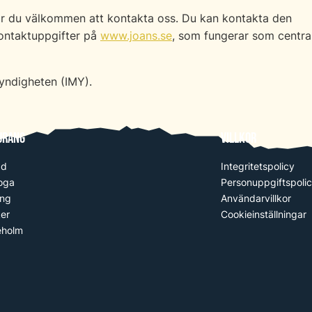
är du välkommen att kontakta oss. Du kan kontakta den
kontaktuppgifter på
www.joans.se
, som fungerar som centra
myndigheten (IMY).
urang
Villkor
ad
Integritetspolicy
oga
Personuppgiftspoli
ång
Användarvillkor
er
Cookieinställningar
eholm