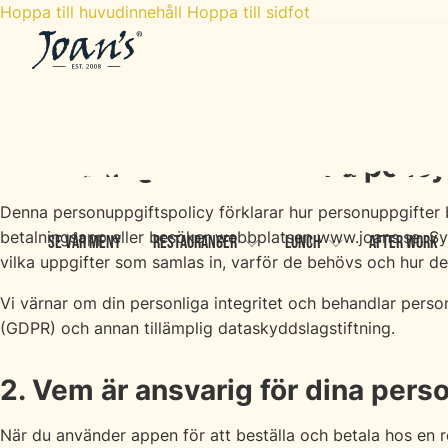
Hoppa till huvudinnehåll
Hoppa till sidfot
Personuppgiftspolicy
1. Inledning – varför denna policy
Denna personuppgiftspolicy förklarar hur personuppgifter 
betalningsapp eller besöker webbplatsen www.joans.se. Syfte
Se vår meny
Restauranger
Lunch
After Work
vilka uppgifter som samlas in, varför de behövs och hur d
Vi värnar om din personliga integritet och behandlar pers
(GDPR) och annan tillämplig dataskyddslagstiftning.
2. Vem är ansvarig för dina pers
När du använder appen för att beställa och betala hos en 