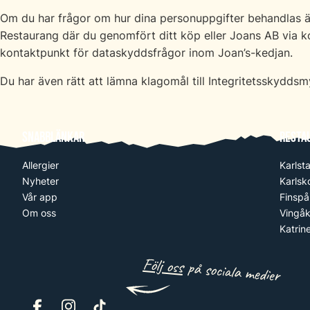
Om du har frågor om hur dina personuppgifter behandlas 
Restaurang där du genomfört ditt köp eller Joans AB via 
kontaktpunkt för dataskyddsfrågor inom Joan’s-kedjan.
Du har även rätt att lämna klagomål till Integritetsskydds
Snabblänkar
Resta
Allergier
Karlst
Nyheter
Karlsk
Vår app
Finsp
Om oss
Vingåk
Katrin
Följ oss
på sociala medier