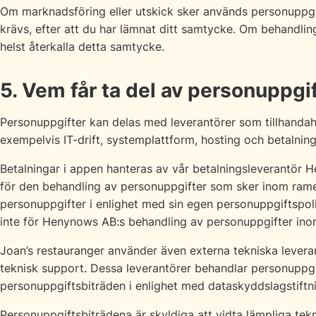
Om marknadsföring eller utskick sker används personuppgift
krävs, efter att du har lämnat ditt samtycke. Om behandlin
helst återkalla detta samtycke.
5. Vem får ta del av personuppgi
Personuppgifter kan delas med leverantörer som tillhandahå
exempelvis IT-drift, systemplattform, hosting och betalning
Betalningar i appen hanteras av vår betalningsleverantör 
för den behandling av personuppgifter som sker inom ram
personuppgifter i enlighet med sin egen personuppgiftspolicy
inte för Henynows AB:s behandling av personuppgifter inom
Joan’s restauranger använder även externa tekniska leveran
teknisk support. Dessa leverantörer behandlar personupp
personuppgiftsbiträden i enlighet med dataskyddslagstiftn
Personuppgiftsbiträdena är skyldiga att vidta lämpliga tek