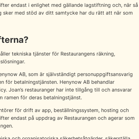
er endast i enlighet med gällande lagstiftning och, när så
g sker med stöd av ditt samtycke har du rätt att när som
fterna?
ller tekniska tjänster för Restaurangens räkning,
slösningar.
Henynow AB, som är självständigt personuppgiftsansvarig
en för betalningstjänsten. Henynow AB behandlar
. Joan’s restauranger har inte tillgång till och ansvarar
 ramen för deras betalningstjänst.
törer för drift av app, beställningssystem, hosting och
gifter endast på uppdrag av Restaurangen och agerar som
ingen.
niska och organisatoriska säkerhetsåtgärder, säkerställa